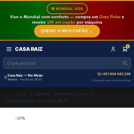
⚽ MUNDIAL 2026
Vive o Mundial com conforto — compra um
Gree Pular
e
recebe
10€ em cupão
por máquina
QUERO O MEU CUPÃO →
0
CASA RAIZ
+351 934 443 239
Casa Raiz — Rio Meão
Aberto
· Fecha às 19:30
Chamada rede móvel nacional
LOJA
COZINHA
,
TORNEIRAS COZINHA
MONOCOMANDO LAVA LOIÇA PRETA
-37%