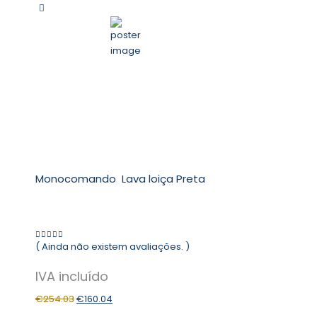
Monocomando Lava loiça Preta
( Ainda não existem avaliações. )
0
out of 5
€
254.03
€
160.04