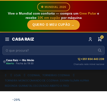
⚽ MUNDIAL 2026
Vive o Mundial com conforto — compra um
Gree Pular
e
recebe
10€ em cupão
por máquina
QUERO O MEU CUPÃO →
0
CASA RAIZ
+351 934 443 239
Casa Raiz — Rio Meão
Aberto
· Fecha às 19:30
Chamada rede móvel nacional
LOJA
COZINHA
,
TORNEIRAS COZINHA
TORNEIRA MONOCOMANDO DE COZINHA 330MM 5L/MIN ALPINA
REDONDA GUNMETAL ESCOVADO ABERTO A FRIO
-29%