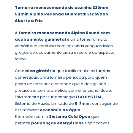
Torneira monocomando de cozinha 330mm
5l/min Alpina Redonda Gunmetal Escovado
Aberto a Frio
A
torneira monocomando Alpina Round com
acabamento gunmetal
é uma torneira muito
versátil que combina com cozinhas vanguardistas
graças ao acabamento cinza escuro e ao aspecto
fosco.
Com
bica giratória
que facilita muito as tarefas
domésticas. Uma torneira pensada para quem
gosta de cozinhar e entende que o design não
precisa ser comprometido com a funcionalidade.
Esta torneira possui tecnologia
ECO SYSTEM
,
Sistema de Vazão Limitada de
5 l/min
, conseguindo
assim maior
economia de água
.
E também com o
Sistema Cold Open
que
permite
poupanças energéticas
significativas .