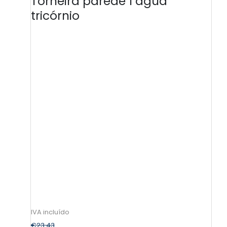
Torneira parede 1 água
tricórnio
€
23.43