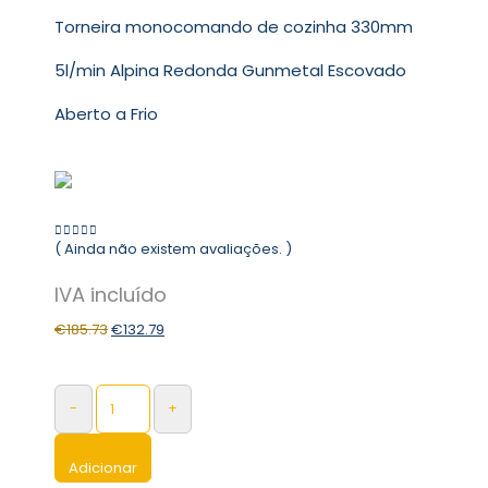
Torneira monocomando de cozinha 330mm
5l/min Alpina Redonda Gunmetal Escovado
Aberto a Frio
( Ainda não existem avaliações. )
0
out of 5
€
185.73
€
132.79
-
+
Adicionar