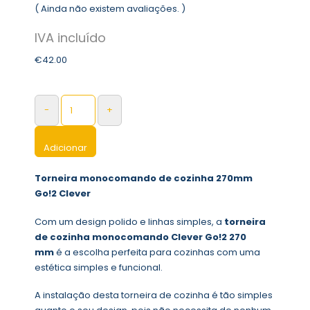
( Ainda não existem avaliações. )
0
out of 5
€
42.00
-
+
Adicionar
Torneira monocomando de cozinha 270mm
Go!2 Clever
Com um design polido e linhas simples, a
torneira
de cozinha monocomando Clever Go!2 270
mm
é a escolha perfeita para cozinhas com uma
estética simples e funcional.
A instalação desta torneira de cozinha é tão simples