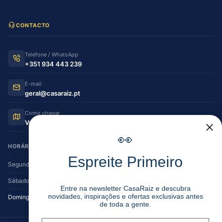
CONTACTO
Telefone / WhatsApp
+351 934 443 239
E-mail
geral@casaraiz.pt
Como chegar
Ver no Google Maps
👀
HORÁRIO DE FUNCIONAMENTO
Espreite Primeiro
Segunda — Sexta
08:30–12:30 | 14:00–19:30
Sábado
08:30–12:30 | 14:00–17:00
Entre na newsletter CasaRaiz e descubra
novidades, inspirações e ofertas exclusivas antes
Domingo
Encerrado
de toda a gente.
Email