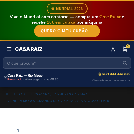
⚽ MUNDIAL 2026
Vive o Mundial com conforto — compra um
Gree Pular
e
recebe
10€ em cupão
por máquina
QUERO O MEU CUPÃO →
0
CASA RAIZ
+351 934 443 239
Casa Raiz — Rio Meão
Encerrado
· Abre segunda às 08:30
Chamada rede móvel nacional
LOJA
COZINHA
,
TORNEIRAS COZINHA
TORNEIRA MONOCOMANDO DE COZINHA 270MM GO!2 CLEVER