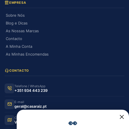
EMPRESA
Sobre Nós
Blog e Dicas
As Nossas Marcas
Contacto
A Minha Conta
As Minhas Encomendas
CONTACTO
Telefone / WhatsApp
+351 934 443 239
E-mail
geral@casaraiz.pt
Como chegar
👀
Ver no Google Maps