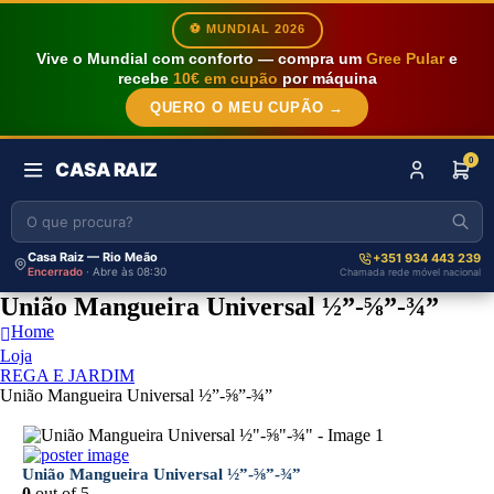
⚽ MUNDIAL 2026
Vive o Mundial com conforto — compra um
Gree Pular
e
recebe
10€ em cupão
por máquina
QUERO O MEU CUPÃO →
0
CASA RAIZ
Casa Raiz — Rio Meão
+351 934 443 239
Encerrado
· Abre às 08:30
Chamada rede móvel nacional
União Mangueira Universal ½”-⅝”-¾”
Home
Loja
REGA E JARDIM
União Mangueira Universal ½”-⅝”-¾”
União Mangueira Universal ½”-⅝”-¾”
0
out of 5