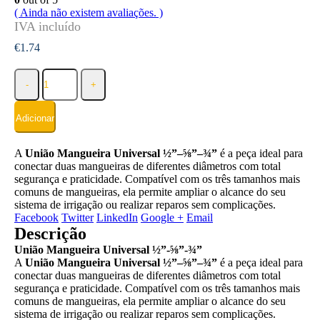
( Ainda não existem avaliações. )
€
1.74
-
+
Adicionar
A
União Mangueira Universal ½”–⅝”–¾”
é a peça ideal para
conectar duas mangueiras de diferentes diâmetros com total
segurança e praticidade. Compatível com os três tamanhos mais
comuns de mangueiras, ela permite ampliar o alcance do seu
sistema de irrigação ou realizar reparos sem complicações.
Facebook
Twitter
LinkedIn
Google +
Email
Descrição
União Mangueira Universal ½”-⅝”-¾”
A
União Mangueira Universal ½”–⅝”–¾”
é a peça ideal para
conectar duas mangueiras de diferentes diâmetros com total
segurança e praticidade. Compatível com os três tamanhos mais
comuns de mangueiras, ela permite ampliar o alcance do seu
sistema de irrigação ou realizar reparos sem complicações.