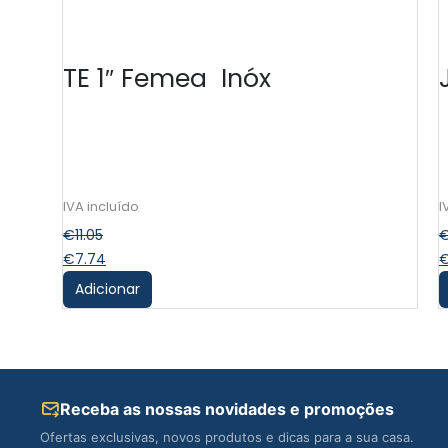
TE 1″ Femea Inóx
€
11.05
€
7.74
Adicionar
Receba as nossas novidades e promoções
Ofertas exclusivas, novos produtos e dicas para a sua casa.