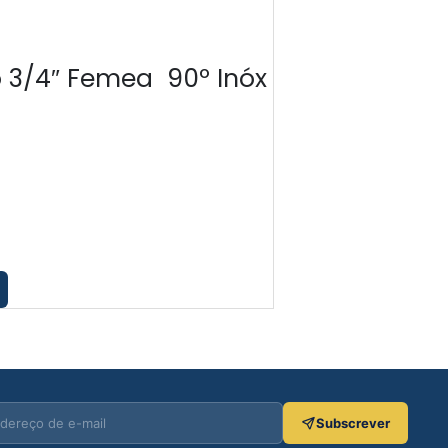
 3/4″ Femea 90º Inóx
União 3/4″ 
€
4.05
€
2.84
Adicionar
Subscrever