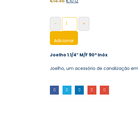
€
14.46
€
10.12
-
+
Adicionar
Joelho 1.1/4″ M/F 90º Inóx
Joelho, um acessório de canalização em