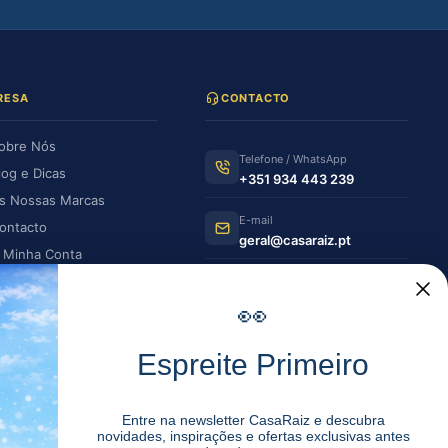
RESA
CONTACTO
obre Nós
Telefone / WhatsApp
log e Dicas
+351 934 443 239
s Nossas Marcas
E-mail
ontacto
geral@casaraiz.pt
 Minha Conta
s Minhas Encomendas
Como chegar
Ver no Google Maps
👀
HORÁRIO DE FUNCIONAMENTO
Espreite Primeiro
Segunda —
08:30–12:30 |
Sexta
14:00–19:30
Entre na newsletter CasaRaiz e descubra
novidades, inspirações e ofertas exclusivas antes
Sábado
08:30–12:30 | 14:00–17:00