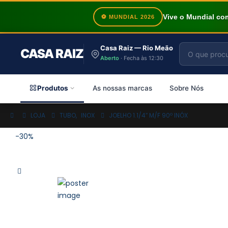
Vive o Mundial c
⚽ MUNDIAL 2026
Casa Raiz — Rio Meão
CASA RAIZ
Aberto
· Fecha às 12:30
Produtos
As nossas marcas
Sobre Nós
LOJA
TUBO
,
INOX
JOELHO 1.1/4″ M/F 90º INÓX
-30%