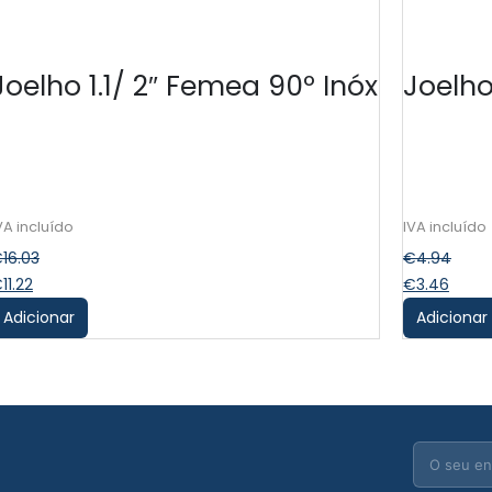
Joelho 1.1/ 2″ Femea 90º Inóx
Joelho
€
16.03
€
4.94
€
11.22
€
3.46
Adicionar
Adicionar