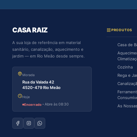
CASA RAIZ
PRODUTOS
A sua loja de referência em material
Casa de 
sanitário, canalização, aquecimento e
Aquecime
jardim — em Rio Meão desde sempre.
Climatiza
Cozinha
Morada
Rega e Ja
Rua da Valada 42
Canalizaç
4520-479 Rio Meão
Ferrament
Hoje
Consumív
·
Abre às 08:30
Encerrado
As Nossa