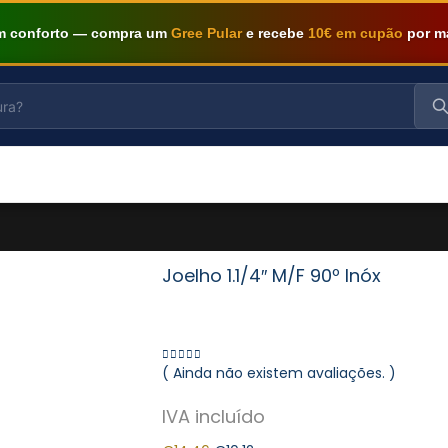
om conforto — compra um
Gree Pular
e recebe
10€ em cupão
por m
Joelho 1.1/4″ M/F 90º Inóx
( Ainda não existem avaliações. )
0
out of 5