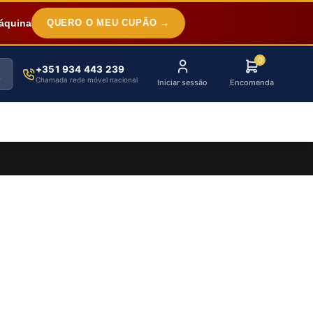
áquina
QUERO O MEU CUPÃO →
0
+351 934 443 239
Chamada rede móvel nacional
Iniciar sessão
Encomenda