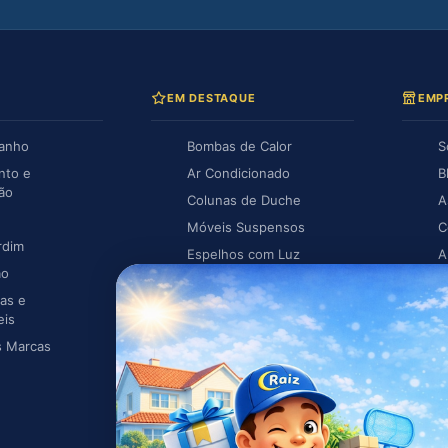
EM DESTAQUE
EMP
Banho
Bombas de Calor
S
nto e
Ar Condicionado
B
ção
Colunas de Duche
A
Móveis Suspensos
C
rdim
Espelhos com Luz
A
ão
Piscina
A
as e
Caldeiras
eis
s Marcas